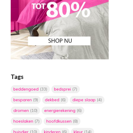
Tags
beddengoed
(33)
bedsprei
(7)
besparen
(9)
dekbed
(6)
diepe slaap
(4)
dromen
(10)
energierekening
(6)
hoeslaken
(7)
hoofdkussen
(8)
huisdier
(10)
kinderen
(6)
kleur
(14)