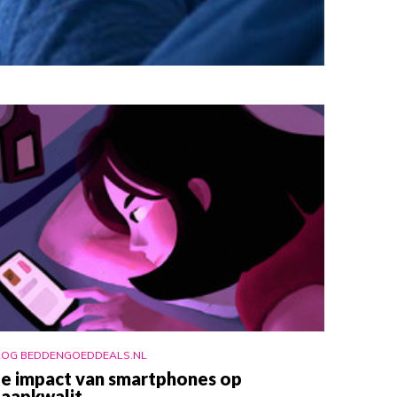
LOG BEDDENGOEDDEALS.NL
e impact van smartphones op
laapkwalit...