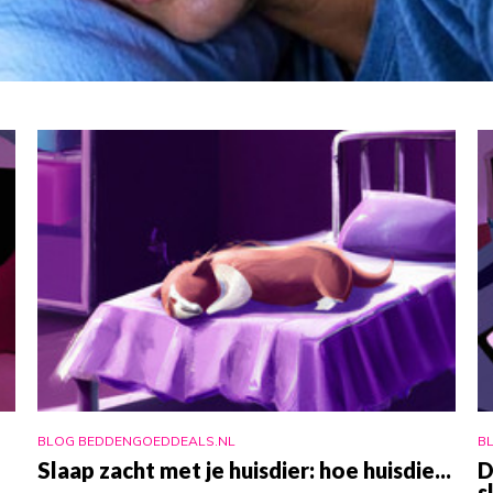
BLOG BEDDENGOEDDEALS.NL
B
Slaap zacht met je huisdier: hoe huisdie...
D
s