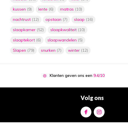
kussen
(9)
lente
(6)
matras
(10)
nachtrust
(12)
opstaan
(7)
slaap
(16)
slaapkamer
(52)
slaapkwaliteit
(10)
slaaptekort
(6)
slaapwandelen
(5)
Slapen
(79)
snurken
(7)
winter
(12)
Klanten geven ons een
9.4/10
Volg ons