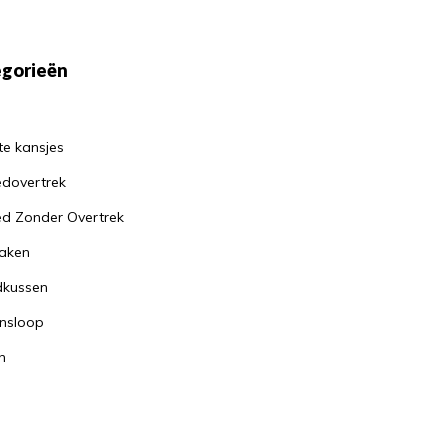
gorieën
te kansjes
dovertrek
d Zonder Overtrek
aken
dkussen
nsloop
n