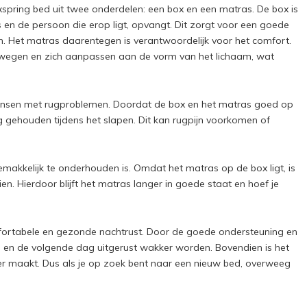
oxspring bed uit twee onderdelen: een box en een matras. De box is
 en de persoon die erop ligt, opvangt. Dit zorgt voor een goede
. Het matras daarentegen is verantwoordelijk voor het comfort.
ewegen en zich aanpassen aan de vorm van het lichaam, wat
ensen met rugproblemen. Doordat de box en het matras goed op
ng gehouden tijdens het slapen. Dit kan rugpijn voorkomen of
makkelijk te onderhouden is. Omdat het matras op de box ligt, is
n. Hierdoor blijft het matras langer in goede staat en hoef je
fortabele en gezonde nachtrust. Door de goede ondersteuning en
en en de volgende dag uitgerust wakker worden. Bovendien is het
er maakt. Dus als je op zoek bent naar een nieuw bed, overweeg