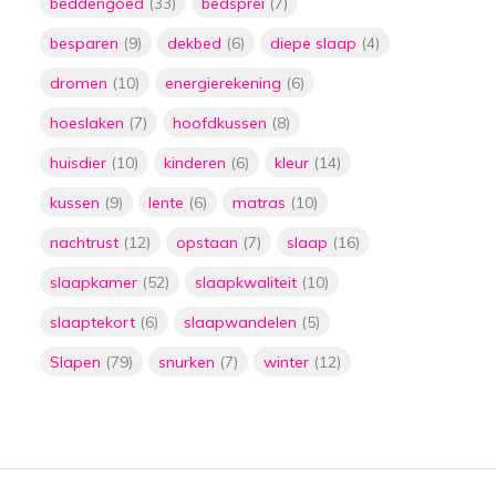
beddengoed
(33)
bedsprei
(7)
Door
Floor
besparen
(9)
dekbed
(6)
diepe slaap
(4)
De ultieme oplossing
voor stress en
dromen
(10)
energierekening
(6)
slaapproblemen:
verzwaringsdekens
hoeslaken
(7)
hoofdkussen
(8)
Door
Floor
huisdier
(10)
kinderen
(6)
kleur
(14)
5 manieren om geld te
kussen
(9)
lente
(6)
matras
(10)
besparen door het
lager zetten van je
nachtrust
(12)
opstaan
(7)
slaap
(16)
thermostaat met
plaids
slaapkamer
(52)
slaapkwaliteit
(10)
Door
Floor
slaaptekort
(6)
slaapwandelen
(5)
De ultieme gids voor
het kiezen van de
Slapen
(79)
snurken
(7)
winter
(12)
perfecte matras:
slaap als een roos met
de juiste
ondersteuning
Door
Floor