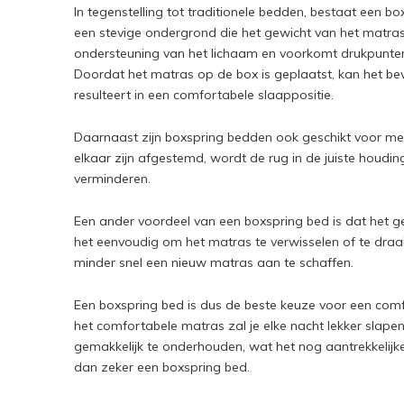
In tegenstelling tot traditionele bedden, bestaat een b
een stevige ondergrond die het gewicht van het matras
ondersteuning van het lichaam en voorkomt drukpunten
Doordat het matras op de box is geplaatst, kan het b
resulteert in een comfortabele slaappositie.
Daarnaast zijn boxspring bedden ook geschikt voor m
elkaar zijn afgestemd, wordt de rug in de juiste houdi
verminderen.
Een ander voordeel van een boxspring bed is dat het ge
het eenvoudig om het matras te verwisselen of te draaie
minder snel een nieuw matras aan te schaffen.
Een boxspring bed is dus de beste keuze voor een com
het comfortabele matras zal je elke nacht lekker slap
gemakkelijk te onderhouden, wat het nog aantrekkelijk
dan zeker een boxspring bed.