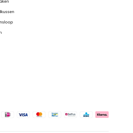
aken
dkussen
nsloop
n