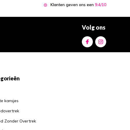
Hoe een goed kussen
Klanten geven ons een
9.4/10
kan helpen bij het
verminderen van
nekklachten
Door
Jantine
Volg ons
Waarom je altijd een
matrasbeschermer
moet gebruiken: de
voordelen op een
rijtje
Door
Jantine
gorieën
te kansjes
dovertrek
d Zonder Overtrek