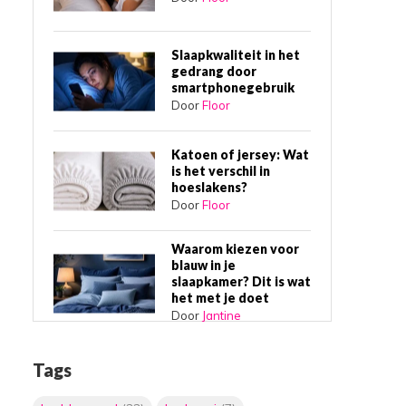
Slaapkwaliteit in het
gedrang door
smartphonegebruik
Door
Floor
Katoen of jersey: Wat
is het verschil in
hoeslakens?
Door
Floor
Waarom kiezen voor
blauw in je
slaapkamer? Dit is wat
het met je doet
Door
Jantine
Waarom een
Tags
boxspring bed de
beste slaapkeuze is