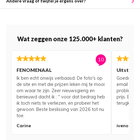
Andere vraag of twijfel je ergens over?
Wat zeggen onze 125.000+ klanten?
10
FENOMENAAL
Uitsteke
Ik ben echt onwijs verbaasd. De foto's op
Goede serv
de site en met die prijzen leken mij te mooi
email voor
om waar te zijn. Zeer nieuwsgierig en
probleem me
benieuwd dacht ik : " voor dat bedrag heb
prijs. Bij 
ik toch niets te verliezen, en probeer het
terugkerend
gewoon. Beste beslissing van 2026 tot nu
toe.
Carine
iveno