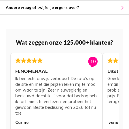
Andere vraag of twijfel je ergens over?
Wat zeggen onze 125.000+ klanten?
10
FENOMENAAL
Uitsteke
Ik ben echt onwijs verbaasd. De foto's op
Goede serv
de site en met die prijzen leken mij te mooi
email voor
om waar te zijn. Zeer nieuwsgierig en
probleem me
benieuwd dacht ik : " voor dat bedrag heb
prijs. Bij 
ik toch niets te verliezen, en probeer het
terugkerend
gewoon. Beste beslissing van 2026 tot nu
toe.
Carine
iveno