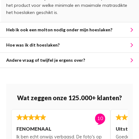
het product voor welke minimale en maximale matrasdikte
het hoeslaken geschikt is.
Heb ik ook een molton nodig onder mijn hoeslaken?
Hoe was ik dit hoeslaken?
Andere vraag of twijfel je ergens over?
Wat zeggen onze 125.000+ klanten?
10
FENOMENAAL
Uitsteke
Ik ben echt onwijs verbaasd. De foto's op
Goede serv