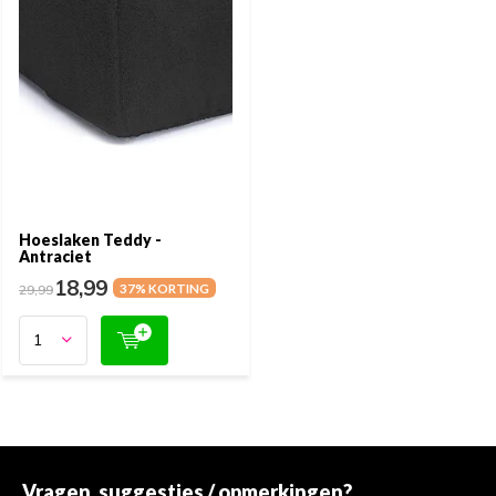
Hoeslaken Teddy -
Antraciet
18,99
29,99
37% KORTING
Vragen, suggesties / opmerkingen?