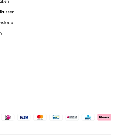
aken
dkussen
nsloop
n