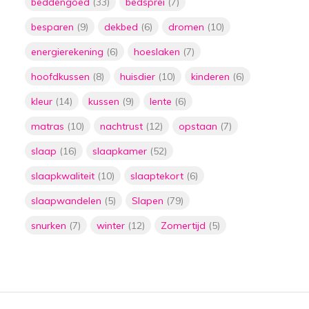
beddengoed
(33)
bedsprei
(7)
Door
Floor
besparen
(9)
dekbed
(6)
dromen
(10)
De ultieme oplossing
voor stress en
energierekening
(6)
hoeslaken
(7)
slaapproblemen:
verzwaringsdekens
hoofdkussen
(8)
huisdier
(10)
kinderen
(6)
Door
Floor
kleur
(14)
kussen
(9)
lente
(6)
5 manieren om geld te
matras
(10)
nachtrust
(12)
opstaan
(7)
besparen door het
lager zetten van je
slaap
(16)
slaapkamer
(52)
thermostaat met
plaids
slaapkwaliteit
(10)
slaaptekort
(6)
Door
Floor
slaapwandelen
(5)
Slapen
(79)
De ultieme gids voor
het kiezen van de
snurken
(7)
winter
(12)
Zomertijd
(5)
perfecte matras:
slaap als een roos met
de juiste
ondersteuning
Door
Floor