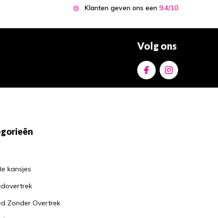
Hoe een goed kussen
Klanten geven ons een
9.4/10
kan helpen bij het
verminderen van
nekklachten
Door
Jantine
Volg ons
Waarom je altijd een
matrasbeschermer
moet gebruiken: de
voordelen op een
rijtje
Door
Jantine
gorieën
te kansjes
dovertrek
d Zonder Overtrek