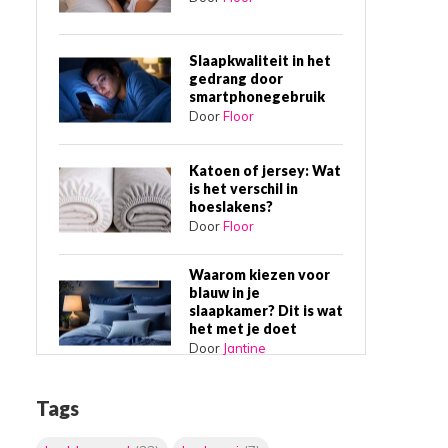
Slaapkwaliteit in het
gedrang door
smartphonegebruik
Door
Floor
Katoen of jersey: Wat
is het verschil in
hoeslakens?
Door
Floor
Waarom kiezen voor
blauw in je
slaapkamer? Dit is wat
het met je doet
Door
Jantine
Waarom een
Tags
boxspring bed de
beste slaapkeuze is