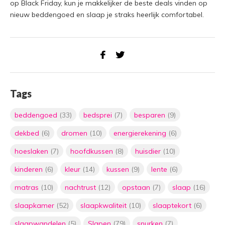
op Black Friday, kun je makkelijker de beste deals vinden op
nieuw beddengoed en slaap je straks heerlijk comfortabel.
Tags
beddengoed
(33)
bedsprei
(7)
besparen
(9)
dekbed
(6)
dromen
(10)
energierekening
(6)
hoeslaken
(7)
hoofdkussen
(8)
huisdier
(10)
kinderen
(6)
kleur
(14)
kussen
(9)
lente
(6)
matras
(10)
nachtrust
(12)
opstaan
(7)
slaap
(16)
slaapkamer
(52)
slaapkwaliteit
(10)
slaaptekort
(6)
slaapwandelen
(5)
Slapen
(79)
snurken
(7)