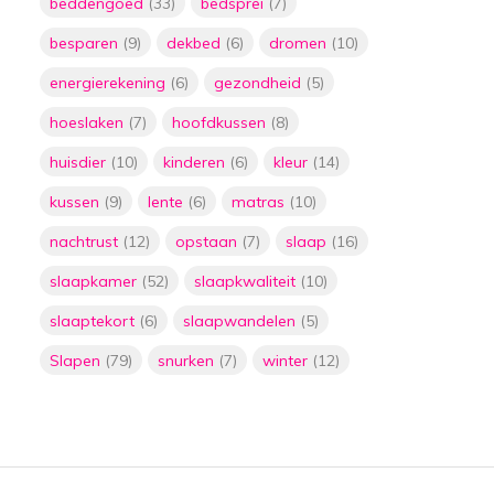
beddengoed
(33)
bedsprei
(7)
Door
Floor
besparen
(9)
dekbed
(6)
dromen
(10)
De ultieme oplossing
voor stress en
energierekening
(6)
gezondheid
(5)
slaapproblemen:
verzwaringsdekens
hoeslaken
(7)
hoofdkussen
(8)
Door
Floor
huisdier
(10)
kinderen
(6)
kleur
(14)
5 manieren om geld te
kussen
(9)
lente
(6)
matras
(10)
besparen door het
lager zetten van je
nachtrust
(12)
opstaan
(7)
slaap
(16)
thermostaat met
plaids
slaapkamer
(52)
slaapkwaliteit
(10)
Door
Floor
slaaptekort
(6)
slaapwandelen
(5)
De ultieme gids voor
het kiezen van de
Slapen
(79)
snurken
(7)
winter
(12)
perfecte matras:
slaap als een roos met
de juiste
ondersteuning
Door
Floor