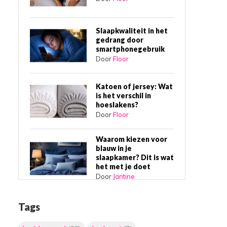
Slaapkwaliteit in het
gedrang door
smartphonegebruik
Door
Floor
Katoen of jersey: Wat
is het verschil in
hoeslakens?
Door
Floor
Waarom kiezen voor
blauw in je
slaapkamer? Dit is wat
het met je doet
Door
Jantine
Waarom een
Tags
boxspring bed de
beste slaapkeuze is