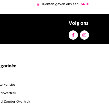
Hoe een goed kussen
Klanten geven ons een
9.4/10
kan helpen bij het
verminderen van
nekklachten
Door
Jantine
Volg ons
Waarom je altijd een
matrasbeschermer
moet gebruiken: de
voordelen op een
rijtje
Door
Jantine
gorieën
te kansjes
dovertrek
d Zonder Overtrek