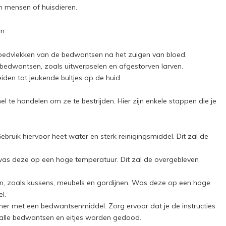
n mensen of huisdieren.
n:
loedvlekken van de bedwantsen na het zuigen van bloed.
 bedwantsen, zoals uitwerpselen en afgestorven larven.
iden tot jeukende bultjes op de huid.
nel te handelen om ze te bestrijden. Hier zijn enkele stappen die je
uik hiervoor heet water en sterk reinigingsmiddel. Dit zal de
as deze op een hoge temperatuur. Dit zal de overgebleven
n, zoals kussens, meubels en gordijnen. Was deze op een hoge
l.
mer met een bedwantsenmiddel. Zorg ervoor dat je de instructies
alle bedwantsen en eitjes worden gedood.