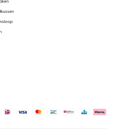
aken
dkussen
nsloop
n