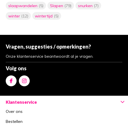
slaapwandelen
(5)
Slapen
(79)
snurken
(7)
winter
(12)
wintertijd
(5)
Vragen, suggesties / opmerkingen?
Onze klantenservice beantwoordt al je vragen.
Volg ons
Klantenservice
Over ons
Bestellen