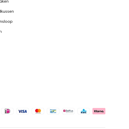
aken
dkussen
nsloop
n