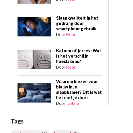
Slaapkwaliteit in het
gedrang door
smartphonegebruik
Door
Floor
Katoen of jersey: Wat
is het verschil in
hoeslakens?
Door
Floor
Waarom kiezen voor
blauw in je
slaapkamer? Dit is wat
het met je doet
Door
Jantine
Waarom een
Tags
boxspring bed de
beste slaapkeuze is