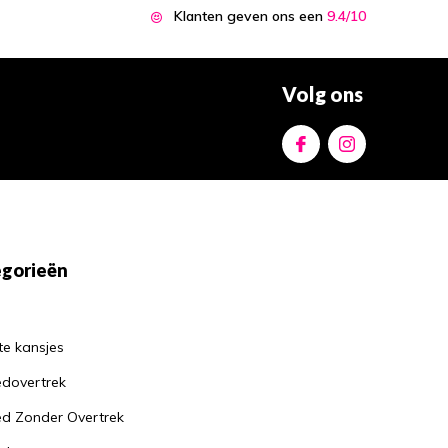
Hoe een goed kussen
Klanten geven ons een
9.4/10
kan helpen bij het
verminderen van
nekklachten
Door
Jantine
Volg ons
Waarom je altijd een
matrasbeschermer
moet gebruiken: de
voordelen op een
rijtje
Door
Jantine
gorieën
te kansjes
dovertrek
d Zonder Overtrek