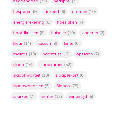
beddengoed
(33)
bedsprei
(7)
Door
Floor
besparen
(9)
dekbed
(6)
dromen
(10)
De ultieme oplossing
voor stress en
energierekening
(6)
hoeslaken
(7)
slaapproblemen:
verzwaringsdekens
hoofdkussen
(8)
huisdier
(10)
kinderen
(6)
Door
Floor
kleur
(14)
kussen
(9)
lente
(6)
5 manieren om geld te
matras
(10)
nachtrust
(12)
opstaan
(7)
besparen door het
lager zetten van je
slaap
(16)
slaapkamer
(52)
thermostaat met
plaids
slaapkwaliteit
(10)
slaaptekort
(6)
Door
Floor
slaapwandelen
(5)
Slapen
(79)
De ultieme gids voor
het kiezen van de
snurken
(7)
winter
(12)
wintertijd
(5)
perfecte matras:
slaap als een roos met
de juiste
ondersteuning
Door
Floor