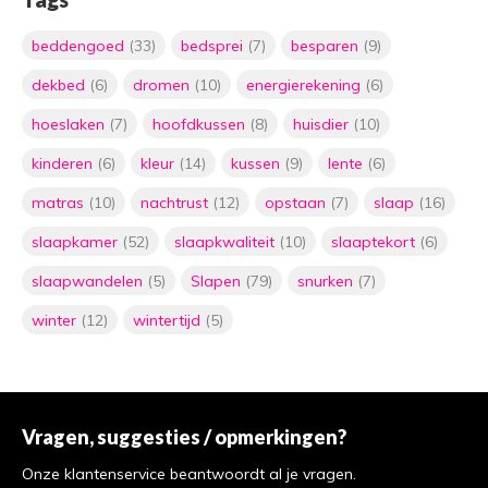
beddengoed
(33)
bedsprei
(7)
besparen
(9)
dekbed
(6)
dromen
(10)
energierekening
(6)
hoeslaken
(7)
hoofdkussen
(8)
huisdier
(10)
kinderen
(6)
kleur
(14)
kussen
(9)
lente
(6)
matras
(10)
nachtrust
(12)
opstaan
(7)
slaap
(16)
slaapkamer
(52)
slaapkwaliteit
(10)
slaaptekort
(6)
slaapwandelen
(5)
Slapen
(79)
snurken
(7)
winter
(12)
wintertijd
(5)
Vragen, suggesties / opmerkingen?
Onze klantenservice beantwoordt al je vragen.