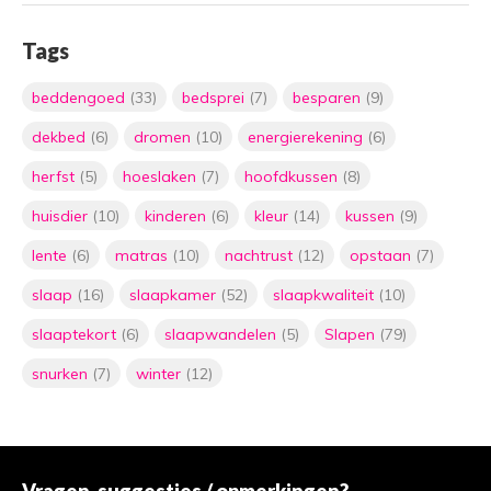
Tags
beddengoed
(33)
bedsprei
(7)
besparen
(9)
dekbed
(6)
dromen
(10)
energierekening
(6)
herfst
(5)
hoeslaken
(7)
hoofdkussen
(8)
huisdier
(10)
kinderen
(6)
kleur
(14)
kussen
(9)
lente
(6)
matras
(10)
nachtrust
(12)
opstaan
(7)
slaap
(16)
slaapkamer
(52)
slaapkwaliteit
(10)
slaaptekort
(6)
slaapwandelen
(5)
Slapen
(79)
snurken
(7)
winter
(12)