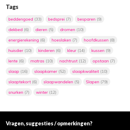
Tags
beddengoed
(33)
bedsprei
(7)
besparen
(9)
dekbed
(6)
dieren
(5)
dromen
(10)
energierekening
(6)
hoeslaken
(7)
hoofdkussen
(8)
huisdier
(10)
kinderen
(6)
kleur
(14)
kussen
(9)
lente
(6)
matras
(10)
nachtrust
(12)
opstaan
(7)
slaap
(16)
slaapkamer
(52)
slaapkwaliteit
(10)
slaaptekort
(6)
slaapwandelen
(5)
Slapen
(79)
snurken
(7)
winter
(12)
Vragen, suggesties / opmerkingen?