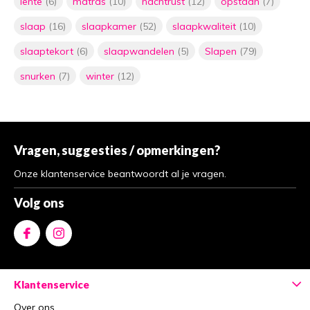
lente
(6)
matras
(10)
nachtrust
(12)
opstaan
(7)
slaap
(16)
slaapkamer
(52)
slaapkwaliteit
(10)
slaaptekort
(6)
slaapwandelen
(5)
Slapen
(79)
snurken
(7)
winter
(12)
Vragen, suggesties / opmerkingen?
Onze klantenservice beantwoordt al je vragen.
Volg ons
Klantenservice
Over ons