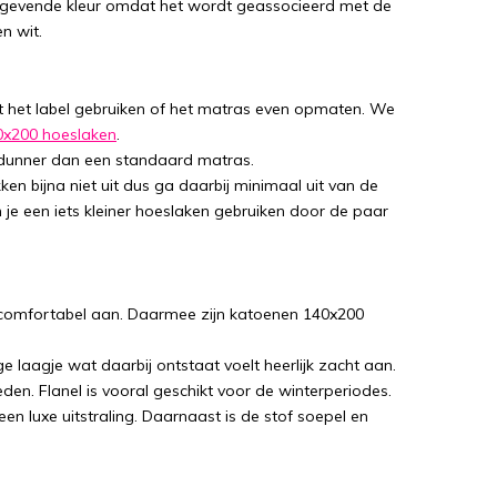
tgevende kleur omdat het wordt geassocieerd met de
n wit.
t het label gebruiken of het matras even opmaten. We
0x200 hoeslaken
.
l dunner dan een standaard matras.
en bijna niet uit dus ga daarbij minimaal uit van de
 je een iets kleiner hoeslaken gebruiken door de paar
 comfortabel aan. Daarmee zijn katoenen 140x200
e laagje wat daarbij ontstaat voelt heerlijk zacht aan.
en. Flanel is vooral geschikt voor de winterperiodes.
een luxe uitstraling. Daarnaast is de stof soepel en