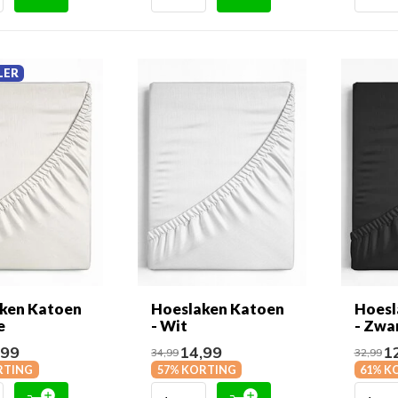
LER
ken Katoen
Hoeslaken Katoen
Hoesl
e
- Wit
- Zwa
,99
14,99
12
34,99
32,99
RTING
57% KORTING
61% K