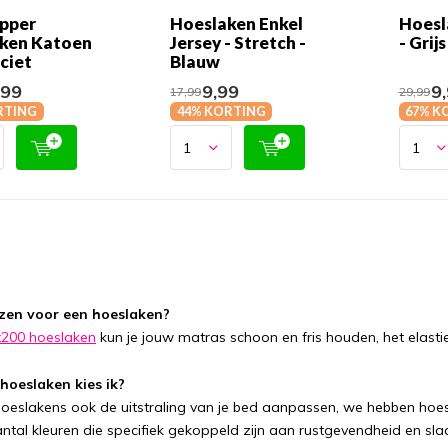
opper
Hoeslaken Enkel
Hoesl
ken Katoen
Jersey - Stretch -
- Grijs
ciet
Blauw
,99
9,99
9,
17,99
29,99
RTING
44% KORTING
67% K
en voor een hoeslaken?
200 hoeslaken
kun je jouw matras schoon en fris houden, het elast
hoeslaken kies ik?
hoeslakens ook de uitstraling van je bed aanpassen, we hebben hoes
aantal kleuren die specifiek gekoppeld zijn aan rustgevendheid en sl