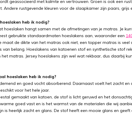
rdt geassocieerd met kalmte en vertrouwen. Groen is ook een rus
t. Andere rustgevende kleuren voor de slaapkamer zijn paars, grijs e
hoeslaken heb ik nodig?
at hoeslaken hangt samen met de afmetingen van je matras. Je kun
eest gebruikte standaardmaten hoeslakens aan, waaronder een
14
de maat de dikte van het matras ook niet, een topper matras is vee
s van belang. Hoeslakens van katoenen stof en synthetische stof rekk
 het matras. Jersey hoeslakens zijn wel wat rekbaar, dus daarbij kun
aal hoeslaken heb ik nodig?
ademend en goed vocht absorberend. Daarnaast voelt het zacht en
schikt voor het hele jaar.
eestal gemaakt van katoen, de stof is licht geruwd en het donsachtig
 warme goed vast en is het warmst van de materialen die wij aanbied
jn is heerlijk zacht en glans. De stof heeft een mooie glans en geeft 