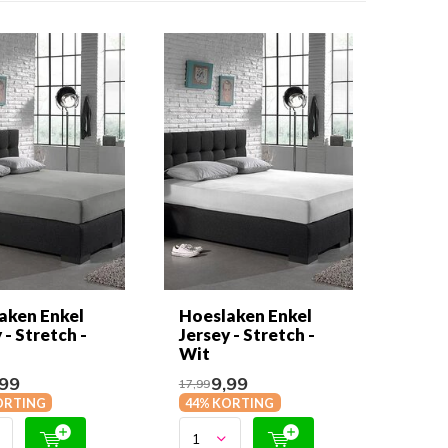
aken Enkel
Hoeslaken Enkel
 - Stretch -
Jersey - Stretch -
Wit
99
9,99
17,99
ORTING
44% KORTING