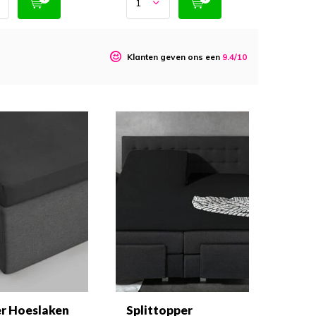
o
Klanten geven ons een
9.4/10
r Hoeslaken
Splittopper