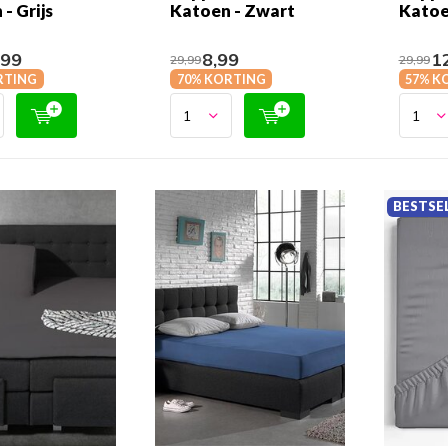
- Grijs
Katoen - Zwart
Katoe
,99
8,99
12
29,99
29,99
RTING
70% KORTING
57% K
BESTSE