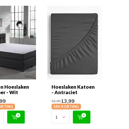
n Hoeslaken
Hoeslaken Katoen
er - Wit
- Antraciet
99
13,99
32,99
ORTING
58% KORTING