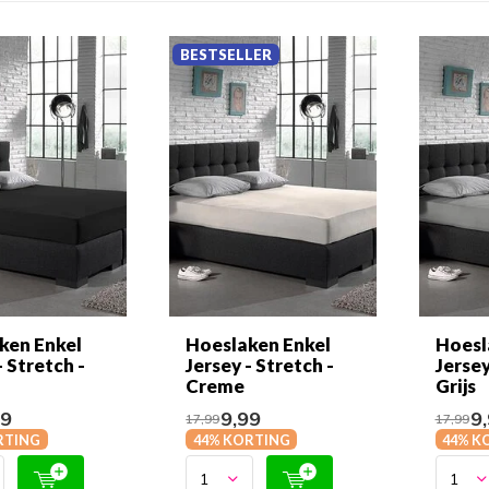
BESTSELLER
ken Enkel
Hoeslaken Enkel
Hoesl
- Stretch -
Jersey - Stretch -
Jersey
Creme
Grijs
99
9,99
9,
17,99
17,99
RTING
44% KORTING
44% K