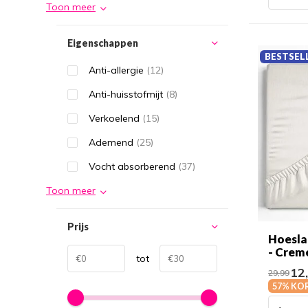
Toon meer
Eigenschappen
BESTSEL
Anti-allergie
(12)
Anti-huisstofmijt
(8)
Verkoelend
(15)
Ademend
(25)
Vocht absorberend
(37)
Toon meer
Prijs
Hoesla
- Crem
tot
12
29,99
57% KO