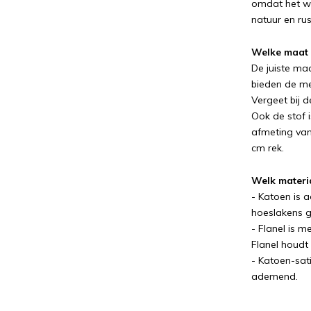
omdat het wo
natuur en rus
Welke maat 
De juiste ma
bieden de m
Vergeet bij 
Ook de stof i
afmeting van
cm rek.
Welk materi
- Katoen is 
hoeslakens ge
- Flanel is m
Flanel houdt
- Katoen-sati
ademend.