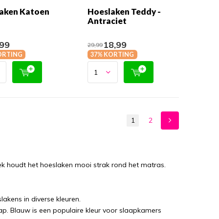
aken Katoen
Hoeslaken Teddy -
Antraciet
99
18,99
29,99
ORTING
37% KORTING
1
2
iek houdt het hoeslaken mooi strak rond het matras.
lakens in diverse kleuren.
aap. Blauw is een populaire kleur voor slaapkamers