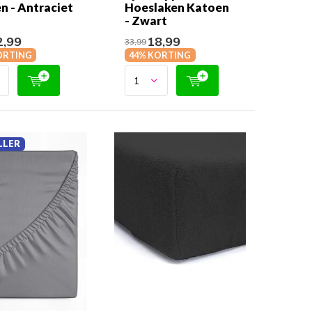
n - Antraciet
Hoeslaken Katoen
- Zwart
,99
18,99
33,99
ORTING
44% KORTING
LLER