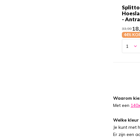
Splitt
Hoesla
- Antra
18
33,99
44% KO
Waarom kiez
Met een
140x
Welke kleur 
Je kunt met 
Er zijn een 