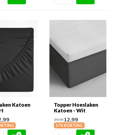
aken Katoen
Topper Hoeslaken
rt
Katoen - Wit
,99
12,99
29,99
ORTING
57% KORTING