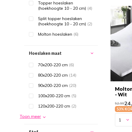
Topper hoeslaken
(hoekhoogte 10 - 20 cm)
(4)
Split topper hoeslaken
(hoekhoogte 10 - 20 cm)
(2)
Molton hoeslaken
(6)
Hoeslaken maat
70x200-220 cm
(6)
80x200-220 cm
(14)
90x200-220 cm
(20)
Molton
- Wit
100x200-220 cm
(5)
24
52,99
120x200-220 cm
(2)
53% KO
Toon meer
Stof