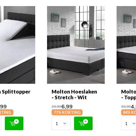
 Splittopper
Molton Hoeslaken
Molto
- Stretch - Wit
- Topp
,99
6,99
4,
29,99
30,99
RTING
77% KORTING
84% K