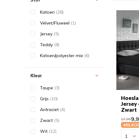
Katoen
(28)
Velvet/Fluweel
(1)
Jersey
(5)
Teddy
(8)
Katoen/polyester mix
(6)
Kleur
Taupe
(3)
Hoesla
Grijs
(10)
Jersey 
Zwart
Antraciet
(4)
9,
17,99
Zwart
(5)
44% KO
Wit
(12)