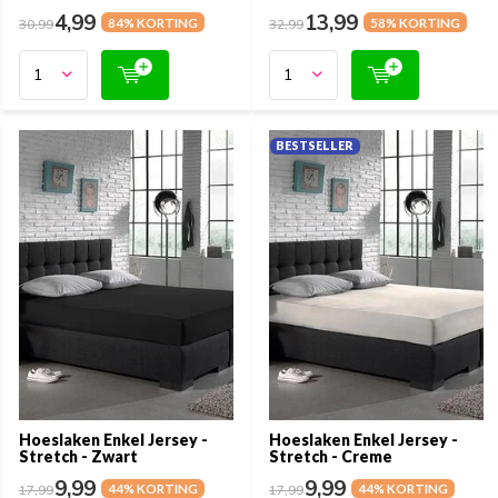
4,99
13,99
30,99
84% KORTING
32,99
58% KORTING
BESTSELLER
Hoeslaken Enkel Jersey -
Hoeslaken Enkel Jersey -
Stretch - Zwart
Stretch - Creme
9,99
9,99
17,99
44% KORTING
17,99
44% KORTING