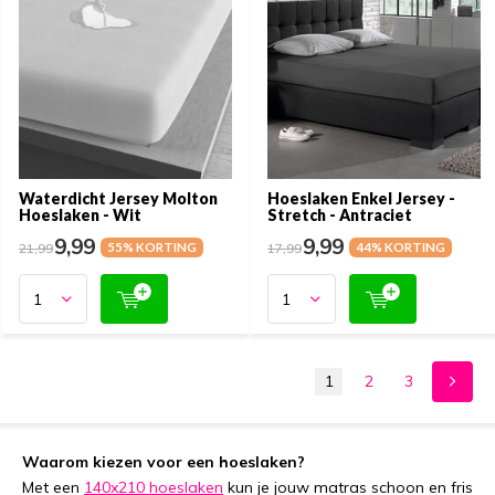
Waterdicht Jersey Molton
Hoeslaken Enkel Jersey -
Hoeslaken - Wit
Stretch - Antraciet
9,99
9,99
21,99
55% KORTING
17,99
44% KORTING
1
2
3
Waarom kiezen voor een hoeslaken?
Met een
140x210 hoeslaken
kun je jouw matras schoon en fris