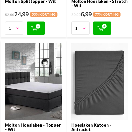
Molton Splittopper - Wit
Molton Hoeslaken - Stretch
- Wit
24,99
6,99
52,99
53% KORTING
29,99
77% KORTING
Molton Hoeslaken - Topper
Hoeslaken Katoen -
- Wit
Antraciet