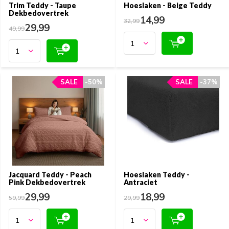
Trim Teddy - Taupe
Hoeslaken - Beige Teddy
Dekbedovertrek
14,99
32,99
29,99
49,99
SALE
SALE
-50%
-50%
SALE
SALE
-37%
-37%
Jacquard Teddy - Peach
Hoeslaken Teddy -
Pink Dekbedovertrek
Antraciet
29,99
18,99
59,99
29,99