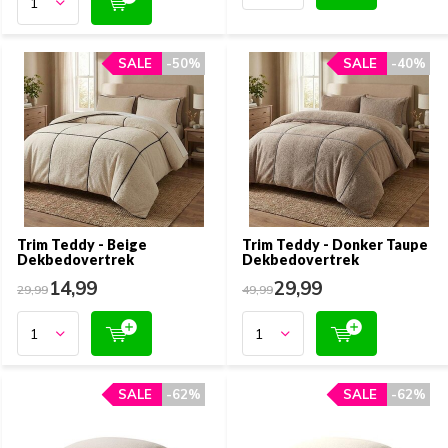
SALE
SALE
-50%
-50%
SALE
SALE
-40%
-40%
Trim Teddy - Beige
Trim Teddy - Donker Taupe
Dekbedovertrek
Dekbedovertrek
14,99
29,99
29,99
49,99
SALE
SALE
-62%
-62%
SALE
SALE
-62%
-62%