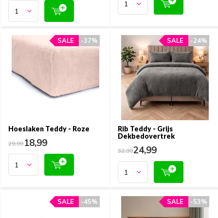
SALE
SALE
-37%
-37%
SALE
SALE
-24%
-24%
Hoeslaken Teddy - Roze
Rib Teddy - Grijs
Dekbedovertrek
18,99
29,99
24,99
32,99
SALE
SALE
-45%
-45%
SALE
SALE
-53%
-53%