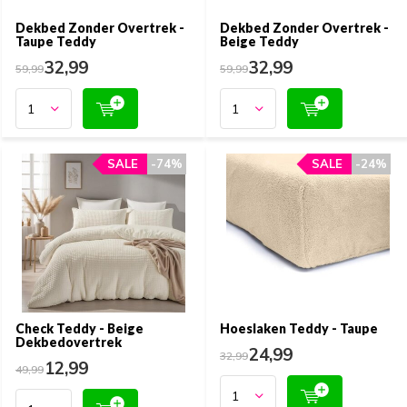
Dekbed Zonder Overtrek -
Dekbed Zonder Overtrek -
Taupe Teddy
Beige Teddy
32,99
32,99
59,99
59,99
SALE
SALE
-74%
-74%
SALE
SALE
-24%
-24%
Check Teddy - Beige
Hoeslaken Teddy - Taupe
Dekbedovertrek
24,99
32,99
12,99
49,99