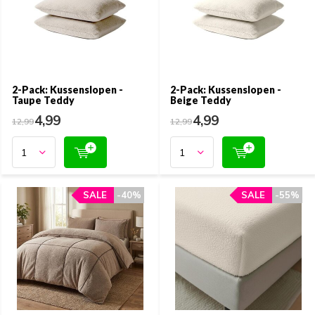
2-Pack: Kussenslopen -
2-Pack: Kussenslopen -
Taupe Teddy
Beige Teddy
4,99
4,99
12,99
12,99
SALE
SALE
-40%
-40%
SALE
SALE
-55%
-55%