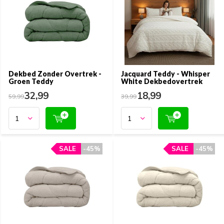
Dekbed Zonder Overtrek -
Jacquard Teddy - Whisper
Groen Teddy
White Dekbedovertrek
32,99
18,99
59,99
39,99
SALE
SALE
-45%
-45%
SALE
SALE
-45%
-45%