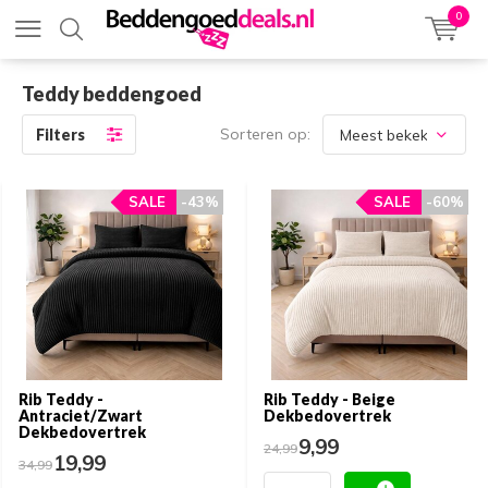
0
Teddy beddengoed
Sorteren op:
Filters
SALE
SALE
-43%
-43%
SALE
SALE
-60%
-60%
Rib Teddy -
Rib Teddy - Beige
Antraciet/Zwart
Dekbedovertrek
Dekbedovertrek
9,99
24,99
19,99
34,99