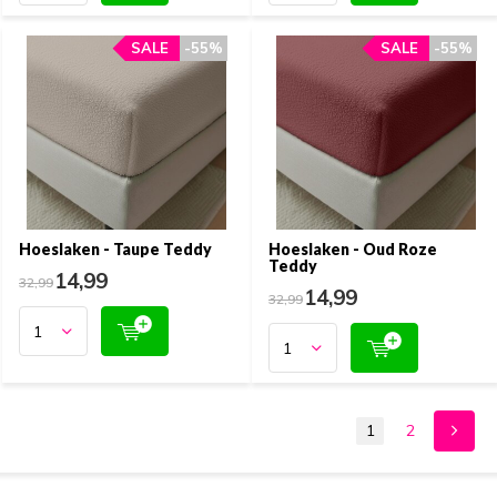
SALE
SALE
-55%
-55%
SALE
SALE
-55%
-55%
Hoeslaken - Taupe Teddy
Hoeslaken - Oud Roze
Teddy
14,99
32,99
14,99
32,99
1
2