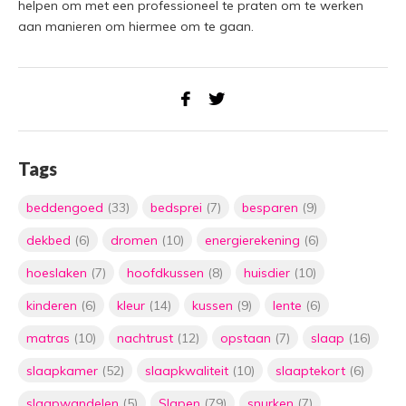
helpen om met een professioneel te praten om te werken
aan manieren om hiermee om te gaan.
Tags
beddengoed
(33)
bedsprei
(7)
besparen
(9)
dekbed
(6)
dromen
(10)
energierekening
(6)
hoeslaken
(7)
hoofdkussen
(8)
huisdier
(10)
kinderen
(6)
kleur
(14)
kussen
(9)
lente
(6)
matras
(10)
nachtrust
(12)
opstaan
(7)
slaap
(16)
slaapkamer
(52)
slaapkwaliteit
(10)
slaaptekort
(6)
slaapwandelen
(5)
Slapen
(79)
snurken
(7)