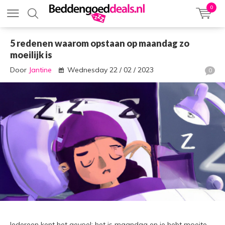
0
5 redenen waarom opstaan op maandag zo
moeilijk is
Door
Jantine
Wednesday 22 / 02 / 2023
0
Iedereen kent het gevoel: het is maandag en je hebt moeite