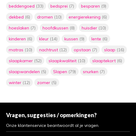
beddengoed
(33)
bedsprei
(7)
besparen
(9)
dekbed
(6)
dromen
(10)
energierekening
(6)
hoeslaken
(7)
hoofdkussen
(8)
huisdier
(10)
kinderen
(6)
kleur
(14)
kussen
(9)
lente
(6)
matras
(10)
nachtrust
(12)
opstaan
(7)
slaap
(16)
slaapkamer
(52)
slaapkwaliteit
(10)
slaaptekort
(6)
slaapwandelen
(5)
Slapen
(79)
snurken
(7)
winter
(12)
zomer
(5)
Vragen, suggesties / opmerkingen?
Onze klantenservice beantwoordt al je vragen.